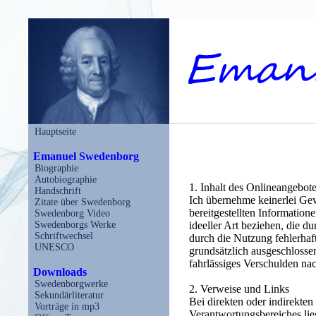
Hauptseite
Emanuel Swedenborg
Biographie
Autobiographie
1. Inhalt des Onlineangebot
Handschrift
Ich übernehme keinerlei Gewä
Zitate über Swedenborg
bereitgestellten Information
Swedenborg Video
Swedenborgs Werke
ideeller Art beziehen, die 
Schriftwechsel
durch die Nutzung fehlerhaf
UNESCO
grundsätzlich ausgeschlossen
fahrlässiges Verschulden n
Downloads
Swedenborgwerke
2. Verweise und Links
Sekundärliteratur
Bei direkten oder indirekten
Vorträge in mp3
Verantwortungsbereiches lie