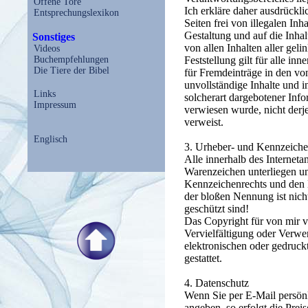
Offene Tore
Ich erkläre daher ausdrückl
Entsprechungslexikon
Seiten frei von illegalen Inh
Gestaltung und auf die Inhal
Sonstiges
von allen Inhalten aller gel
Videos
Buchempfehlungen
Feststellung gilt für alle i
Die Tiere der Bibel
für Fremdeinträge in den von
unvollständige Inhalte und 
Links
solcherart dargebotener Infor
Impressum
verwiesen wurde, nicht derje
verweist.
Englisch
3. Urheber- und Kennzeiche
Alle innerhalb des Internet
Warenzeichen unterliegen u
Kennzeichenrechts und den B
der bloßen Nennung ist nich
geschützt sind!
Das Copyright für von mir ver
Vervielfältigung oder Verw
elektronischen oder gedruck
gestattet.
4. Datenschutz
Wenn Sie per E-Mail persönl
angeben, so erfolgt die Preis