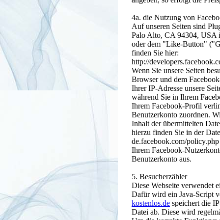
4a. die Nutzung von Facebo
Auf unseren Seiten sind Plu
Palo Alto, CA 94304, USA i
oder dem "Like-Button" ("Ge
finden Sie hier:
http://developers.facebook.c
Wenn Sie unsere Seiten besu
Browser und dem Facebook-Se
Ihrer IP-Adresse unsere Sei
während Sie in Ihrem Facebo
Ihrem Facebook-Profil verl
Benutzerkonto zuordnen. Wir
Inhalt der übermittelten Da
hierzu finden Sie in der Dat
de.facebook.com/policy.php
Ihrem Facebook-Nutzerkonto
Benutzerkonto aus.
5. Besucherzähler
Diese Webseite verwendet ei
Dafür wird ein Java-Script 
kostenlos.de
speichert die I
Datei ab. Diese wird regelm